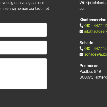
envoudig een vraag aan ons
Wij zijn telefon
ier in en wij nemen contact met
uur.
Klantenservice
010 - 4477 11
info@autoserv
Schade
010 - 4477 1
schade@autos
Postadres
Postbus 849
3000AV Rotter