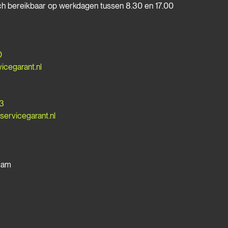
isch bereikbaar op werkdagen tussen 8.30 en 17.00
0
icegarant.nl
53
ervicegarant.nl
dam